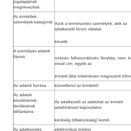
jogalapjának
megnevezése:
Az érintettek
személyek kategóriái:
Azok a természetes személyek, akik az
adatkezelő fórum oldalait
követik
A személyes adatok
típusa:
nicknév, felhasználónév, fénykép, nem, k
email cím, egyéb az
érintett által önkéntesen megosztott info
Az adatok forrása:
közvetlenül az érintettől
Az adatok
kezelésének,
Az adatkezelő az adatokat az érintett
tárolásának
adattörléssel kapcsolatos
időtartama:
kéréséig (tiltakozásáig) kezeli.
Az adatkezelés
elektronikus módon