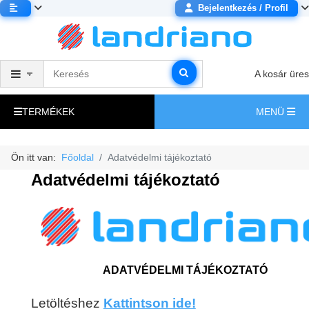
Bejelentkezés / Profil
A kosár üres
TERMÉKEK
MENÜ
Ön itt van:
Főoldal
Adatvédelmi tájékoztató
Adatvédelmi tájékoztató
ADATVÉDELMI TÁJÉKOZTATÓ
Letöltéshez
Kattintson ide!