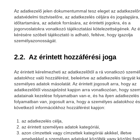
Az adatkezelő jelen dokumentummal tesz eleget az adatkezelőr
adatvédelmi tisztviselőre, az adatkezelés céljára és jogalapjára,
időtartamára, az adatok forrására, az érintetti jogokra, és a
jogorvoslatokra vonatkozó tájékoztatási kötelezettségének. Az ér
kérésére szóbeli tájékoztató is adható, feltéve, hogy igazolja
személyazonosságát.
2.2. Az érintett hozzáférési joga
Az érintett kérelmezheti az adatkezelőtől a rá vonatkozó szemé
adatokhoz való hozzáférést, beleértve az adatkezelés tárgyát 
személyes adatok másolatát. Az érintett jogosult arra, hogy az
adatkezelőtől visszajelzést kapjon arra vonatkozóan, hogy sze
adatainak kezelése folyamatban van-e, és ha ilyen adatkezelés
folyamatban van, jogosult arra, hogy a személyes adatokhoz és
következő információkhoz hozzáférést kapjon:
az adatkezelés célja,
az érintett személyes adatok kategóriái,
azon címzettek vagy címzettek kategóriái akikkel, illetve
amelyekkel a személyes adatokat közölték vagy közölni fogj