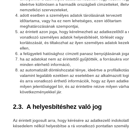
ideértve különösen a harmadik országbeli címzetteket, illetv
nemzetközi szervezeteket,
adott esetben a személyes adatok tárolásának tervezett
időtartama, vagy ha ez nem lehetséges, ezen időtartam
meghatározásának szempontjai,
az érintett azon joga, hogy kérelmezheti az adatkezelőtől a 
vonatkozó személyes adatok helyesbítését, törlését vagy
korlátozását, és tiltakozhat az ilyen személyes adatok kezel
ellen,
a felügyeleti hatósághoz címzett panasz benyújtásának joga
ha az adatokat nem az érintettől gyűjtötték, a forrásukra vo
minden elérhető információ,
az automatizált döntéshozatal ténye, ideértve a profilalkotást
valamint legalább ezekben az esetekben az alkalmazott log
és arra vonatkozó érthető információk, hogy az ilyen adatke
milyen jelentőséggel bír, és az érintettre nézve milyen várha
következményekkel jár.
2.3. A helyesbítéshez való jog
Az érintett jogosult arra, hogy kérésére az adatkezelő indokolat
késedelem nélkül helyesbítse a rá vonatkozó pontatlan személ