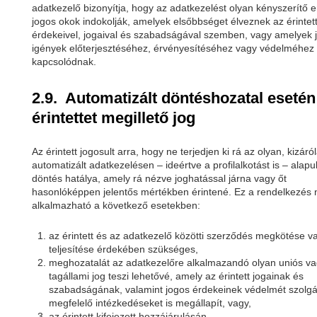
adatkezelő bizonyítja, hogy az adatkezelést olyan kényszerítő e
jogos okok indokolják, amelyek elsőbbséget élveznek az érintet
érdekeivel, jogaival és szabadságával szemben, vagy amelyek j
igények előterjesztéséhez, érvényesítéséhez vagy védelméhez
kapcsolódnak.
2.9. Automatizált döntéshozatal esetén
érintettet megillető jog
Az érintett jogosult arra, hogy ne terjedjen ki rá az olyan, kizáró
automatizált adatkezelésen – ideértve a profilalkotást is – alapu
döntés hatálya, amely rá nézve joghatással járna vagy őt
hasonlóképpen jelentős mértékben érintené. Ez a rendelkezés
alkalmazható a következő esetekben:
az érintett és az adatkezelő közötti szerződés megkötése v
teljesítése érdekében szükséges,
meghozatalát az adatkezelőre alkalmazandó olyan uniós v
tagállami jog teszi lehetővé, amely az érintett jogainak és
szabadságának, valamint jogos érdekeinek védelmét szolgá
megfelelő intézkedéseket is megállapít, vagy,
az érintett kifejezett hozzájárulásán