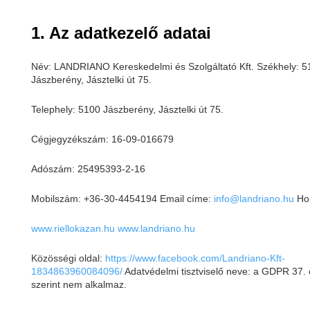
1. Az adatkezelő adatai
Név: LANDRIANO Kereskedelmi és Szolgáltató Kft. Székhely: 5
Jászberény, Jásztelki út 75.
Telephely: 5100 Jászberény, Jásztelki út 75.
Cégjegyzékszám: 16-09-016679
Adószám: 25495393-2-16
Mobilszám: +36-30-4454194 Email címe:
info@landriano.hu
Hon
www.riellokazan.hu
www.landriano.hu
Közösségi oldal:
https://www.facebook.com/Landriano-Kft-
1834863960084096/
Adatvédelmi tisztviselő neve: a GDPR 37. 
szerint nem alkalmaz.