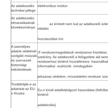
Az adatkezelés
elektronikus módon
technikai jellege:
Az adatkezelés
elmaradásának
- az érintett nem tud az adatkezelő üzlet
következménye:
oldalán
hozzászólást írni
A személyes
adatok védelmét
IT-rendszermegoldások rendszeres frissítése; 
szolgáló műszaki
szekrény. Az adatkezelő a felügyelete alá tart
és szervezeti
rendszerhez történő hozzáférésre használha
biztonsági
informatikai eszközök mindegyikén
intézkedések:
jelszavas védelem, vírusvédelmi rendszer üz
Továbbítják-e az
adatokat az EU-
Eu-n kívüli adatfeldolgozó használata (felhőb
n Kívülre
történő
adattárolás)