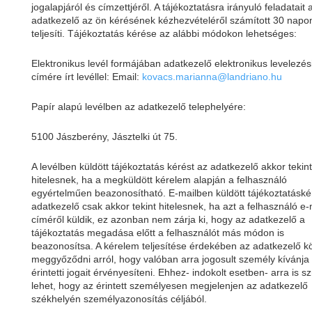
jogalapjáról és címzettjéről. A tájékoztatásra irányuló feladatait 
adatkezelő az ön kérésének kézhezvételéről számított 30 napon
teljesíti. Tájékoztatás kérése az alábbi módokon lehetséges:
Elektronikus levél formájában adatkezelő elektronikus levelezés
címére írt levéllel: Email:
kovacs.marianna@landriano.hu
Papír alapú levélben az adatkezelő telephelyére:
5100 Jászberény, Jásztelki út 75.
A levélben küldött tájékoztatás kérést az adatkezelő akkor tekint
hitelesnek, ha a megküldött kérelem alapján a felhasználó
egyértelműen beazonosítható. E-mailben küldött tájékoztatáské
adatkezelő csak akkor tekint hitelesnek, ha azt a felhasználó e-
címéről küldik, ez azonban nem zárja ki, hogy az adatkezelő a
tájékoztatás megadása előtt a felhasználót más módon is
beazonosítsa. A kérelem teljesítése érdekében az adatkezelő k
meggyőződni arról, hogy valóban arra jogosult személy kívánja
érintetti jogait érvényesíteni. Ehhez- indokolt esetben- arra is 
lehet, hogy az érintett személyesen megjelenjen az adatkezelő
székhelyén személyazonosítás céljából.