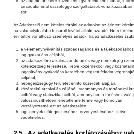
az adatok törlésére közvetlenül gyermekeknek kínált, infor
társadalommal összefüggő szolgáltatások vonatkozásában k
sor.
Az Adatkezelő nem köteles törölni az adatokat az érintett kérel
ha valamelyik alább felsorolt kivétel alkalmazandó. Nem törölhe
érintettre vonatkozó személyes adatok, ha az adatkezelés szü
a véleménynyilvánítás szabadságához és a tájékozódáshoz
jog gyakorlása céljából,
az adatkezelőre alkalmazandó uniós vagy nemzeti jog szerin
kötelezettség teljesítése, illetve közérdekből vagy közhatalm
jogosítvány gyakorlása keretében végzett feladat végrehajt
céljából,
népegészségügy területét érintő közérdek alapján,
közérdekű archiválás céljából, tudományos és történelmi kut
célból vagy statisztikai célból, amennyiben a törléshez való 
valószínűsíthetően lehetetlenné tenné vagy komolyan
veszélyeztetné ezt az adatkezelést,
jogi igények előterjesztéséhez, érvényesítéséhez, illetve
védelméhez.
2.5. Az adatkezelés korlátozásához val