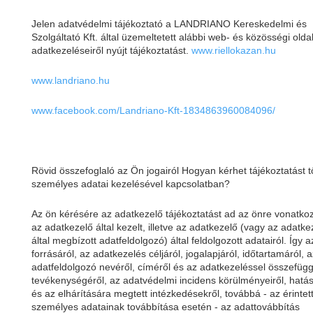
Jelen adatvédelmi tájékoztató a LANDRIANO Kereskedelmi és
Szolgáltató Kft. által üzemeltetett alábbi web- és közösségi olda
adatkezeléseiről nyújt tájékoztatást.
www.riellokazan.hu
www.landriano.hu
www.facebook.com/Landriano-Kft-1834863960084096/
Rövid összefoglaló az Ön jogairól Hogyan kérhet tájékoztatást t
személyes adatai kezelésével kapcsolatban?
Az ön kérésére az adatkezelő tájékoztatást ad az önre vonatko
az adatkezelő által kezelt, illetve az adatkezelő (vagy az adatke
által megbízott adatfeldolgozó) által feldolgozott adatairól. Így 
forrásáról, az adatkezelés céljáról, jogalapjáról, időtartamáról, a
adatfeldolgozó nevéről, címéről és az adatkezeléssel összefüg
tevékenységéről, az adatvédelmi incidens körülményeiről, hatás
és az elhárítására megtett intézkedésekről, továbbá - az érintet
személyes adatainak továbbítása esetén - az adattovábbítás