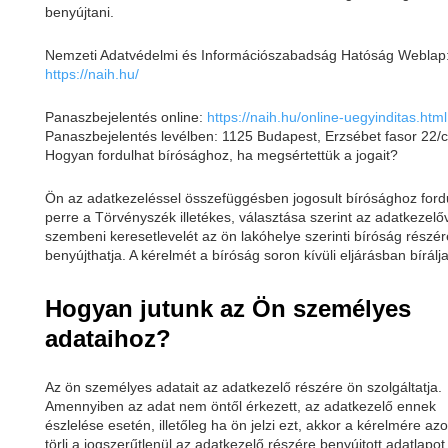
benyújtani.
Nemzeti Adatvédelmi és Információszabadság Hatóság Weblap
https://naih.hu/
Panaszbejelentés online:
https://naih.hu/online-uegyinditas.html
Panaszbejelentés levélben: 1125 Budapest, Erzsébet fasor 22/c
Hogyan fordulhat bírósághoz, ha megsértettük a jogait?
Ön az adatkezeléssel összefüggésben jogosult bírósághoz fordu
perre a Törvényszék illetékes, választása szerint az adatkezelő
szembeni keresetlevelét az ön lakóhelye szerinti bíróság részér
benyújthatja. A kérelmét a bíróság soron kívüli eljárásban bírálja
Hogyan jutunk az Ön személyes
adataihoz?
Az ön személyes adatait az adatkezelő részére ön szolgáltatja.
Amennyiben az adat nem öntől érkezett, az adatkezelő ennek
észlelése esetén, illetőleg ha ön jelzi ezt, akkor a kérelmére az
törli a jogszerűtlenül az adatkezelő részére benyújtott adatlapo