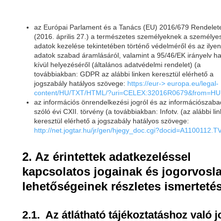
az Európai Parlament és a Tanács (EU) 2016/679 Rendelet
(2016. április 27.) a természetes személyeknek a személye
adatok kezelése tekintetében történő védelméről és az ilyen
adatok szabad áramlásáról, valamint a 95/46/EK irányelv ha
kívül helyezéséről (általános adatvédelmi rendelet) (a
továbbiakban: GDPR az alábbi linken keresztül elérhető a
jogszabály hatályos szövege:
https://eur->
europa.eu/legal-
content/HU/TXT/HTML/?uri=CELEX:32016R0679&from=HU
az információs önrendelkezési jogról és az információszaba
szóló évi CXII. törvény (a továbbiakban: Infotv. (az alábbi li
keresztül elérhető a jogszabály hatályos szövege:
http://net.jogtar.hu/jr/gen/hjegy_doc.cgi?docid=A1100112.T
2. Az érintettek adatkezeléssel
kapcsolatos jogainak és jogorvosla
lehetőségeinek részletes ismerteté
2.1. Az átlátható tájékoztatáshoz való j