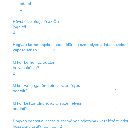
adatai.....................................................................................
1
Rövid összefoglaló az Ön
jogairól.........................................................................................
2
Hogyan kérhet tájékoztatást tőlünk a személyes adatai kezelés
kapcsolatban?........... 2
Mikor kérheti az adatai
helyesbítését?..............................................................................
2
Mikor van joga töröltetni a személyes
adatait?........................................................................... 2
Mikor kell zárolnunk az Ön személyes
adatait?............................................................................ 2
Hogyan vonhatja vissza a személyes adatainak kezelésére adot
hozzájárulását?............... 2