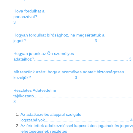
Hova fordulhat a
panaszával?..................................................................................
3
Hogyan fordulhat bírósághoz, ha megsértettük a
jogait?......................................................... 3
Hogyan jutunk az Ön személyes
adataihoz?............................................................................... 3
Mit teszünk azért, hogy a személyes adatait biztonságosan
kezeljük?.................................... 3
Részletes Adatvédelmi
tájékoztató....................................................................................
3
Az adatkezelés alapjául szolgáló
jogszabályok....................................................................... 4
Az érintettek adatkezeléssel kapcsolatos jogainak és jogorvo
lehetőségeinek
részletes