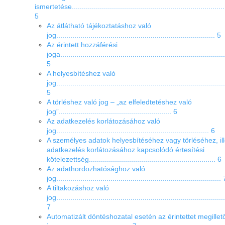
ismertetése...............................................................................
5
Az átlátható tájékoztatáshoz való
jog............................................................................... 5
Az érintett hozzáférési
joga..................................................................................
5
A helyesbítéshez való
jog....................................................................................
5
A törléshez való jog – „az elfeledtetéshez való
jog”........................................................ 6
Az adatkezelés korlátozásához való
jog............................................................................ 6
A személyes adatok helyesbítéséhez vagy törléséhez, ill
adatkezelés
korlátozásához kapcsolódó értesítési
kötelezettség............................................................... 6
Az adathordozhatósághoz való
jog.................................................................................. 
A tiltakozáshoz való
jog....................................................................................
7
Automatizált döntéshozatal esetén az érintettet megillet