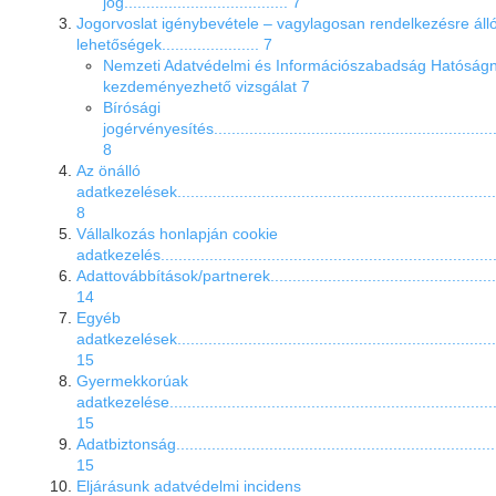
jog..................................... 7
Jogorvoslat igénybevétele – vagylagosan rendelkezésre áll
lehetőségek...................... 7
Nemzeti Adatvédelmi és Információszabadság Hatóságn
kezdeményezhető
vizsgálat 7
Bírósági
jogérvényesítés..................................................................
8
Az önálló
adatkezelések..........................................................................
8
Vállalkozás honlapján cookie
adatkezelés..........................................................................
Adattovábbítások/partnerek.........................................................
14
Egyéb
adatkezelések..........................................................................
15
Gyermekkorúak
adatkezelése...........................................................................
15
Adatbiztonság...........................................................................
15
Eljárásunk adatvédelmi incidens