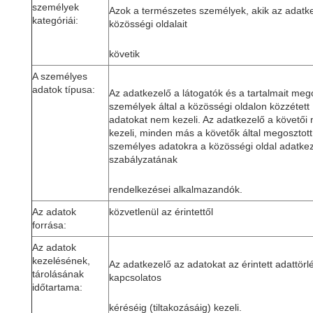
személyek
Azok a természetes személyek, akik az adatk
kategóriái:
közösségi oldalait
követik
A személyes
adatok típusa:
Az adatkezelő a látogatók és a tartalmait meg
személyek által a közösségi oldalon közzétett
adatokat nem kezeli. Az adatkezelő a követői 
kezeli, minden más a követők által megosztott
személyes adatokra a közösségi oldal adatkez
szabályzatának
rendelkezései alkalmazandók.
Az adatok
közvetlenül az érintettől
forrása:
Az adatok
kezelésének,
Az adatkezelő az adatokat az érintett adattörl
tárolásának
kapcsolatos
időtartama:
kéréséig (tiltakozásáig) kezeli.