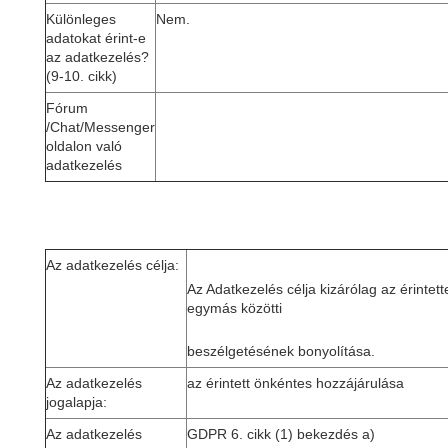
Különleges
Nem.
adatokat érint-e
az adatkezelés?
(9-10. cikk)
Fórum
/Chat/Messenger
oldalon való
adatkezelés
Az adatkezelés célja:
Az Adatkezelés célja kizárólag az érintett
egymás közötti
beszélgetésének bonyolítása.
Az adatkezelés
az érintett önkéntes hozzájárulása
jogalapja:
Az adatkezelés
GDPR 6. cikk (1) bekezdés a)