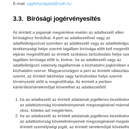
E-mail:
ugyfelszolgalat@naih.hu
3.3. Bírósági jogérvényesítés
Az érintett a jogainak megsértése esetén az adatkezelő ellen
bírósághoz fordulhat. A pert az adatkezelővel vagy az
adatfeldolgozóval szemben az adatkezelő vagy az adatfeldolgo
tevékenységi helye szerinti tagállam bírósága előtt kell megindít
eljárás megindítható az érintett szokásos tartózkodási helye szer
tagállam bírósága előtt is, kivéve, ha az adatkezelő vagy az
adatfeldolgozó valamely tagállamnak a közhatalmi jogkörében e
közhatalmi szerve. Magyarországon a pert az érintett választás
szerint, az érintett lakóhelye vagy tartózkodási helye szerinti
törvényszék előtt is megindíthatja. Az érintett a perben
kártérítést/sérelemdíjat követelhet az adatkezelőtől:
ha az adatkezelő az érintett adatainak jogellenes kezelésév
az adatbiztonság követelményeinek megszegésével másnak
okoz, köteles azt megtéríteni,
ha az adatkezelő az érintett adatainak jogellenes kezelésév
az adatbiztonság követelményeinek megszegésével megsér
érintett személyiségi jogát, az érintett sérelemdíjat követelh