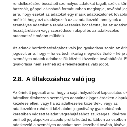
rendelkezésére bocsátott személyes adatokat tagolt, széles kö
használt, géppel olvasható formátumban megkapja, továbbá jog
arra, hogy ezeket az adatokat egy másik adatkezelőnek továbbí
anélkül, hogy ezt akadályozná az az adatkezelő, amelynek a
személyes adatokat a rendelkezésére bocsátotta, ha az adatke
hozzájáruláson vagy szerződésen alapul és az adatkezelés
automatizált módon működik.
Az adatok hordozhatóságához való jog gyakorlása során az érin
jogosult arra, hogy – ha ez technikailag megvalósítható – kérje 
személyes adatok adatkezelők közötti közvetlen továbbítását. E
gyakorlása nem sértheti az elfeledtetéshez való jogot.
2.8. A tiltakozáshoz való jog
Az érintett jogosult arra, hogy a saját helyzetével kapcsolatos o
bármikor tiltakozzon személyes adatainak jogos érdeken alapul
kezelése ellen, vagy ha az adatkezelés közérdekű vagy az
adatkezelőre ruházott közhatalmi jogosítvány gyakorlásának
keretében végzett feladat végrehajtásához szükséges, ideértve
említett jogalapokon alapuló profilalkotást is. Ebben az esetben
adatkezelő a személyes adatokat nem kezelheti tovább, kivéve,