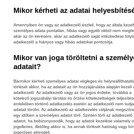
Mikor kérheti az adatai helyesbítés
Amennyiben ön vagy az adatkezelő észleli, hogy az általa kezel
személyes adata pontatlan, hibás vagy egyéb okból nem megfel
akár az ön kérésére, akár az adatkezelő saját intézkedése folyt
adatkezelő a hiányos vagy hibás adatokat pontosítja.
Mikor van joga töröltetni a személy
adatait?
Bármikor kérheti személyes adatai végleges és helyreállíthatatl
törlését akkor, ha az adatait az ön hozzájárulása alapján kezeli 
adatkezelő. Az adatkezelő vagy az ön jogos érdeke, továbbá a
kötelező jogszabályi tárolási és őrzési kötelezettségek teljesítés
érdekében történő adatkezelés esetén az adatkezelő nem tudja
adatait törölni. Az adatkezelő az adatkezelés céljának megszűn
egy időben a személyes adatot törli. Szintén törli az adatkezelő
adatot, ha bebizonyosodik, hogy az adatok kezelése valamely o
jogellenes, illetőleg akkor is, ha annak törlését hatóság vagy bí
jogerősen elrendeli.