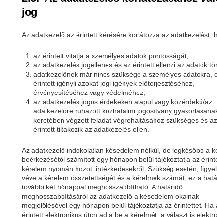
jog
Az adatkezelő az érintett kérésére korlátozza az adatkezelést, 
az érintett vitatja a személyes adatok pontosságát,
az adatkezelés jogellenes és az érintett ellenzi az adatok tör
adatkezelőnek már nincs szüksége a személyes adatokra, 
érintett igényli azokat jogi igények előterjesztéséhez,
érvényesítéséhez vagy védelméhez,
az adatkezelés jogos érdekeken alapul vagy közérdekű/az
adatkezelőre ruházott közhatalmi jogosítvány gyakorlásána
keretében végzett feladat végrehajtásához szükséges és az
érintett tiltakozik az adatkezelés ellen.
Az adatkezelő indokolatlan késedelem nélkül, de legkésőbb a 
beérkezésétől számított egy hónapon belül tájékoztatja az érinte
kérelem nyomán hozott intézkedésekről. Szükség esetén, figy
véve a kérelem összetettségét és a kérelmek számát, ez a hatá
további két hónappal meghosszabbítható. A határidő
meghosszabbításáról az adatkezelő a késedelem okainak
megjelölésével egy hónapon belül tájékoztatja az érintettet. Ha 
érintett elektronikus úton adta be a kérelmét, a választ is elektr