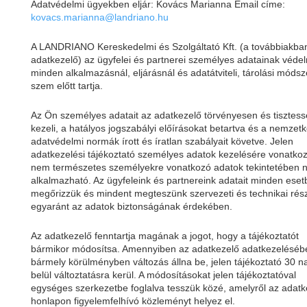
Adatvédelmi ügyekben eljár: Kovács Marianna Email címe:
kovacs.marianna@landriano.hu
A LANDRIANO Kereskedelmi és Szolgáltató Kft. (a továbbiakban
adatkezelő) az ügyfelei és partnerei személyes adatainak véde
minden alkalmazásnál, eljárásnál és adatátviteli, tárolási módsz
szem előtt tartja.
Az Ön személyes adatait az adatkezelő törvényesen és tisztes
kezeli, a hatályos jogszabályi előírásokat betartva és a nemzetk
adatvédelmi normák írott és íratlan szabályait követve. Jelen
adatkezelési tájékoztató személyes adatok kezelésére vonatkoz
nem természetes személyekre vonatkozó adatok tekintetében 
alkalmazható. Az ügyfeleink és partnereink adatait minden ese
megőrizzük és mindent megteszünk szervezeti és technikai rész
egyaránt az adatok biztonságának érdekében.
Az adatkezelő fenntartja magának a jogot, hogy a tájékoztatót
bármikor módosítsa. Amennyiben az adatkezelő adatkezeléséb
bármely körülményben változás állna be, jelen tájékoztató 30 
belül változtatásra kerül. A módosításokat jelen tájékoztatóval
egységes szerkezetbe foglalva tesszük közé, amelyről az adatk
honlapon figyelemfelhívó közleményt helyez el.