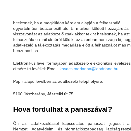
hitelesnek, ha a megküldött kérelem alapján a felhasználó
egyértelműen beazonosítható. E- mailben küldött hozzájárulás-
visszavonást az adatkezelő csak akkor tekint hitelesnek, ha azt
felhasználó e-mail címéről küldik, ez azonban nem zárja ki, hog
adatkezelő a tájékoztatás megadása előtt a felhasználót más m
beazonosítsa.
Elektronikus levél formájában adatkezelő elektronikus levelezés
címére írt levéllel: Email:
kovacs.marianna@landriano.hu
Papír alapú levélben az adatkezelő telephelyére:
5100 Jászberény, Jásztelki út 75.
Hova fordulhat a panaszával?
Ön az adatkezeléssel kapcsolatos panaszát jogosult 
Nemzeti Adatvédelmi és Információszabadság Hatóság részé