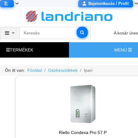
Bejelentkezés / Profil
A kosár üres
TERMÉKEK
MENÜ
Ön itt van:
Főoldal
Gázkészülékek
Ipari
Riello Condexa Pro 57 P