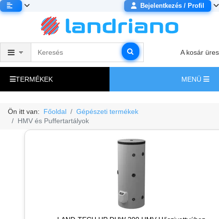
Bejelentkezés / Profil
A kosár üres
TERMÉKEK
MENÜ
Ön itt van:
Főoldal
Gépészeti termékek
HMV és Puffertartályok