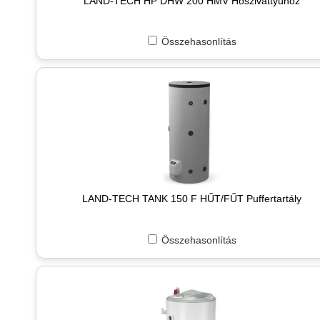
LAND-TECH HP DHW 200 HMV Hőszivattyúhoz
Összehasonlítás
LAND-TECH TANK 150 F HŰT/FŰT Puffertartály
Összehasonlítás