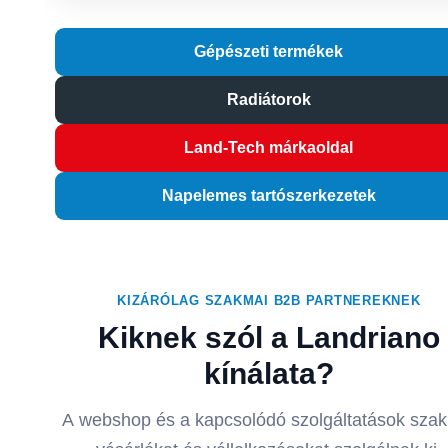
Sínek, tetőkampók, leszorítók és rögzítési kiegészítők
Gépészeti termékek
Radiátorok
Land-Tech márkaoldal
Napelemes tartószerkezetek
KIZÁRÓLAG SZAKMAI B2B PARTNEREKNEK
Kiknek szól a Landriano
kínálata?
A webshop és a kapcsolódó szolgáltatások sza