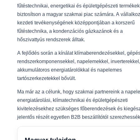
fűtéstechnikai, energetikai és épületgépészeti termékek
biztosítson a magyar szakmai piac számára. A vállalko
kezdeti tevékenységének középpontjában a korszerű
fűtéstechnika, a kondenzációs gázkazánok és a
hőszivattyús rendszerek álltak.
A fejlődés során a kínálat klímaberendezésekkel, gépés
rendszerkomponensekkel, napelemekkel, inverterekkel
akkumulátoros energiatárolókkal és napelemes
tartószerkezetekkel bővült.
Ma már az a célunk, hogy szakmai partnereink a napel
energiatárolási, klímatechnikai és épületgépészeti
kivitelezésekhez szükséges főberendezések és kiegész
jelentős részét egyetlen B2B beszállítótól szerezhessék
Magyar tulajdon