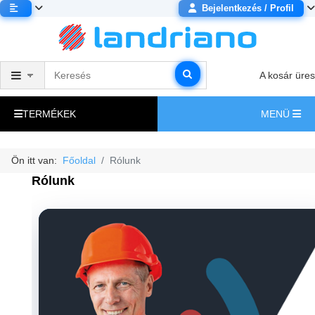
Bejelentkezés / Profil
A kosár üres
TERMÉKEK
MENÜ
Ön itt van:
Főoldal
Rólunk
Rólunk