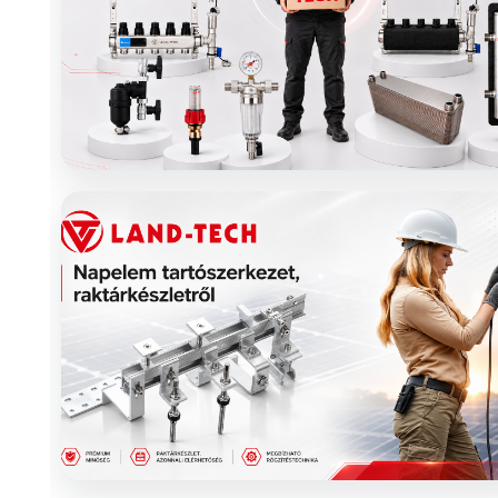
Puffertartályok, HMV-tárolók, hőcserélők, váltók, szűr
és osztó-gyűjtők