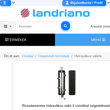
Bejelentkezés / Profil
A kosár üres
TERMÉKEK
MENÜ
Ön itt van:
Főoldal
Gépészeti termékek
Hidraulikus váltók
Rozsdamentes hidraulikus váltó 4 csonkkal szigeteléssel