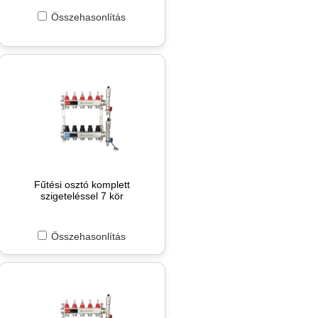
Összehasonlítás
Fűtési osztó komplett
szigeteléssel 7 kör
Összehasonlítás