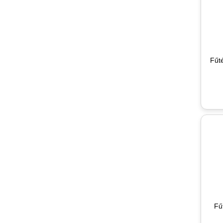
Fűté
Fű