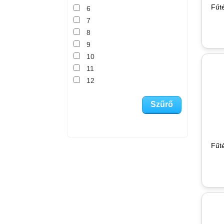
Fűté
6
7
8
9
10
11
12
Fűté