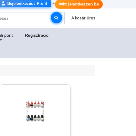
Bejelentkezés / Profil
⇦
Itt jelentkezzen be
A kosár üres
li pont
Regisztráció