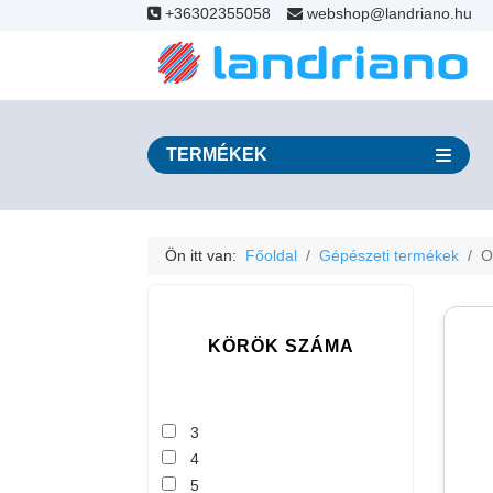
+36302355058
webshop@landriano.hu
TERMÉKEK
Ön itt van:
Főoldal
Gépészeti termékek
O
KÖRÖK SZÁMA
3
4
5