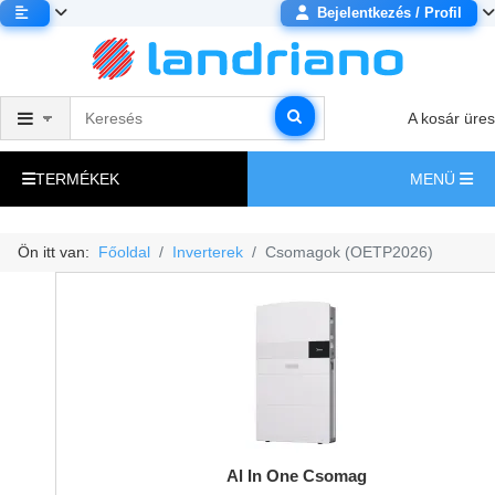
Bejelentkezés / Profil
A kosár üres
TERMÉKEK
MENÜ
Ön itt van:
Főoldal
Inverterek
Csomagok (OETP2026)
Al In One Csomag