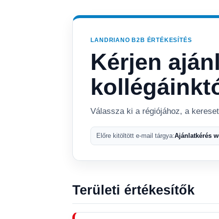
LANDRIANO B2B ÉRTÉKESÍTÉS
Kérjen aján
kollégáinkt
Válassza ki a régiójához, a kerese
Előre kitöltött e-mail tárgya:
Ajánlatkérés 
Területi értékesítők