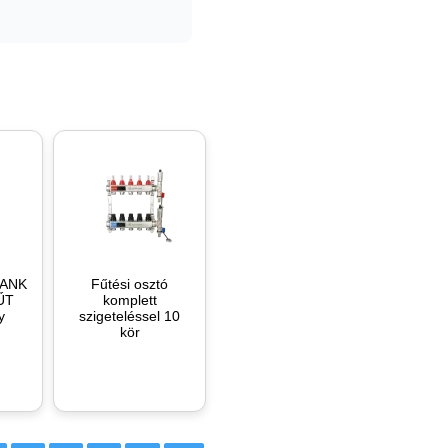
TANK
Fűtési osztó
ŰT
komplett
y
szigeteléssel 10
kör