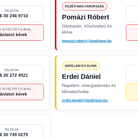
KÖZÉP-MAGYARORSZÁG
TELEFON
6 30 246 9710
Pomázi Róbert
Gázkazán, hőszivattyú és
E KITÖLTÖTT E-MAIL
klíma
ánlatot kérek
pomazi.robert@landriano.hu
NAPELEM ÉS KLÍMA
TELEFON
6 20 272 4521
Erdei Dániel
Napelem, energiatárolás és
E KITÖLTÖTT E-MAIL
klímatechnika
ánlatot kérek
erdei.daniel@landriano.hu
TELEFON
6 30 749 0275