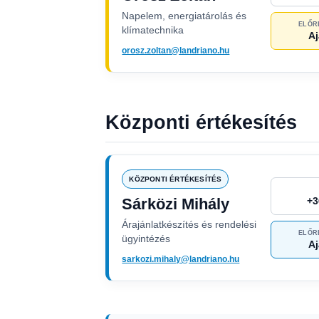
Napelem, energiatárolás és
ELŐR
klímatechnika
Aj
orosz.zoltan@landriano.hu
Központi értékesítés
KÖZPONTI ÉRTÉKESÍTÉS
Sárközi Mihály
+3
Árajánlatkészítés és rendelési
ELŐR
ügyintézés
Aj
sarkozi.mihaly@landriano.hu