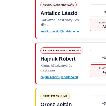
NYUGAT-MAGYARORSZÁG
Antalicz László
+3
Gázkazán, hőszivattyú és
ELŐR
klíma
Aj
antalicz.laszlo@landriano.hu
ÉSZAKKELET-MAGYARORSZÁG
Hajduk Róbert
+3
Klíma, hőszivattyú és
ELŐR
gázkazán
Aj
hajduk.robert@landriano.hu
NAPELEM ÉS KLÍMA
Orosz Zoltán
+3