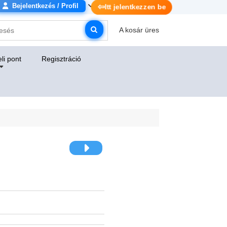
Bejelentkezés / Profil
⇦
Itt jelentkezzen be
A kosár üres
li pont
Regisztráció