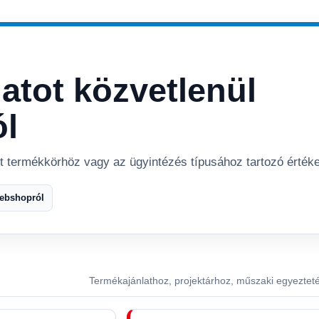
latot közvetlenül
ól
tt termékkörhöz vagy az ügyintézés típusához tartozó értéke
webshopról
Termékajánlathoz, projektárhoz, műszaki egyeztet