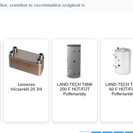
őket, szerelőket és viszonteladókat szolgálunk ki.
Lemezes
LAND-TECH TANK
LAND-TECH 
hőcserélő 20 3/4
200 F HŰT/FŰT
60 F HŰT/F
Puffertartály
Puffertartál