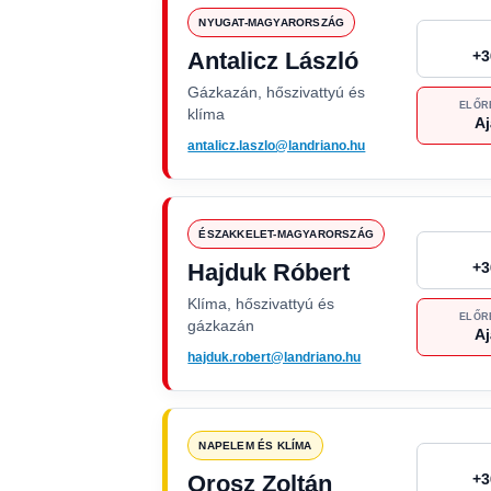
NYUGAT-MAGYARORSZÁG
Antalicz László
+3
Gázkazán, hőszivattyú és
ELŐR
klíma
Aj
antalicz.laszlo@landriano.hu
ÉSZAKKELET-MAGYARORSZÁG
Hajduk Róbert
+3
Klíma, hőszivattyú és
ELŐR
gázkazán
Aj
hajduk.robert@landriano.hu
NAPELEM ÉS KLÍMA
Orosz Zoltán
+3