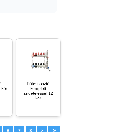
ó
Fűtési osztó
6 kör
komplett
szigeteléssel 12
kör
6
7
8