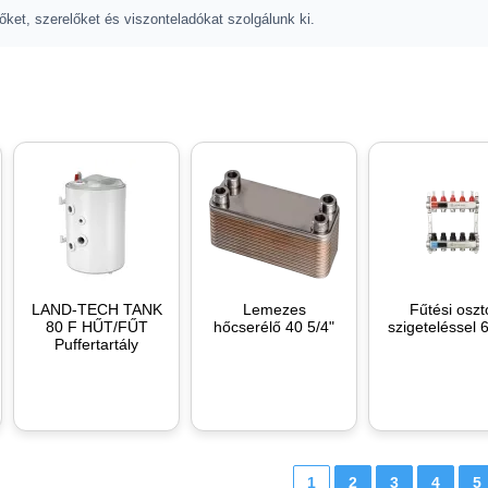
őket, szerelőket és viszonteladókat szolgálunk ki.
LAND-TECH TANK
Lemezes
Fűtési oszt
80 F HŰT/FŰT
hőcserélő 40 5/4"
szigeteléssel 
Puffertartály
1
2
3
4
5