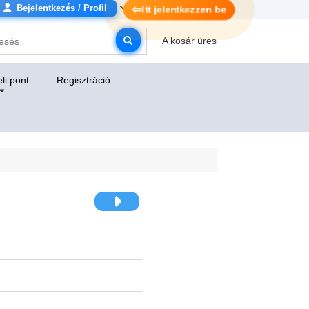
Bejelentkezés / Profil
⇦
Itt jelentkezzen be
A kosár üres
li pont
Regisztráció