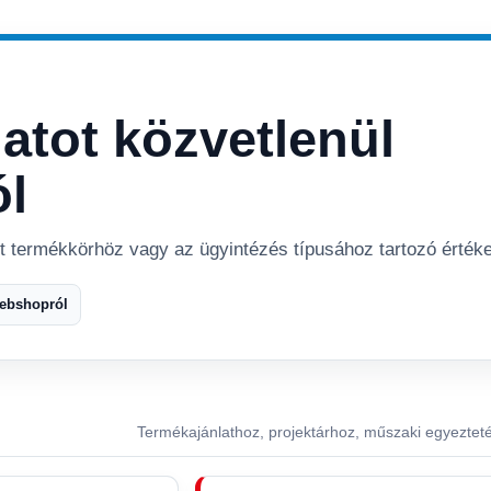
latot közvetlenül
ól
tt termékkörhöz vagy az ügyintézés típusához tartozó értéke
webshopról
Termékajánlathoz, projektárhoz, műszaki egyeztet