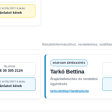
E KITÖLTÖTT E-MAIL
ánlatot kérek
Készletinformációhoz, rendeléshez, szállítá
KÖZPONTI ÉRTÉKESÍTÉS
TELEFON
6 30 305 2124
Tarkó Bettina
Árajánlatkészítés és rendelési
E KITÖLTÖTT E-MAIL
ügyintézés
ánlatot kérek
tarko.bettina@landriano.hu