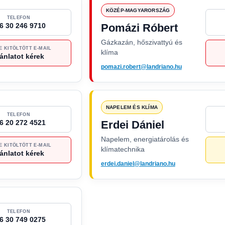
KÖZÉP-MAGYARORSZÁG
TELEFON
6 30 246 9710
Pomázi Róbert
Gázkazán, hőszivattyú és
E KITÖLTÖTT E-MAIL
klíma
ánlatot kérek
pomazi.robert@landriano.hu
NAPELEM ÉS KLÍMA
TELEFON
6 20 272 4521
Erdei Dániel
Napelem, energiatárolás és
E KITÖLTÖTT E-MAIL
klímatechnika
ánlatot kérek
erdei.daniel@landriano.hu
TELEFON
6 30 749 0275