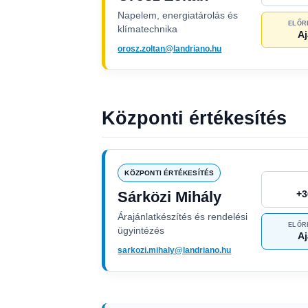
Napelem, energiatárolás és
ELŐR
klímatechnika
Aj
orosz.zoltan@landriano.hu
Központi értékesítés
KÖZPONTI ÉRTÉKESÍTÉS
Sárközi Mihály
+3
Árajánlatkészítés és rendelési
ELŐR
ügyintézés
Aj
sarkozi.mihaly@landriano.hu