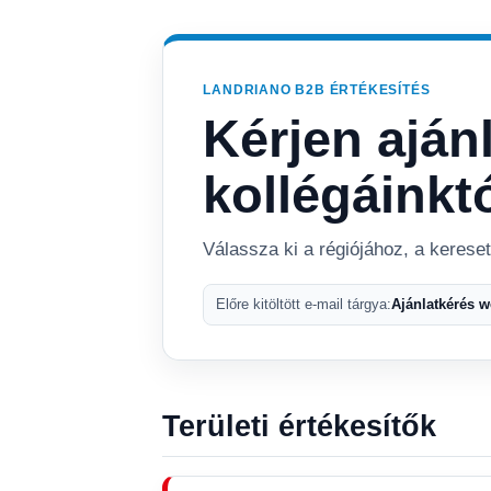
LANDRIANO B2B ÉRTÉKESÍTÉS
Kérjen aján
kollégáinkt
Válassza ki a régiójához, a kerese
Előre kitöltött e-mail tárgya:
Ajánlatkérés 
Területi értékesítők