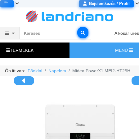
Bejelentkezés / Profil
A kosár üres
TERMÉKEK
MENÜ
Ön itt van:
Főoldal
Napelem
Midea PowerX1 MEI2-HT25H