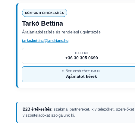
KÖZPONTI ÉRTÉKESÍTÉS
Tarkó Bettina
Árajánlatkészítés és rendelési ügyintézés
tarko.bettina@landriano.hu
TELEFON
+36 30 305 0690
ELŐRE KITÖLTÖTT E-MAIL
Ajánlatot kérek
B2B értékesítés:
szakmai partnereket, kivitelezőket, szerelőket
viszonteladókat szolgálunk ki.