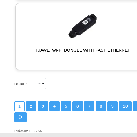
HUAWEI WI-FI DONGLE WITH FAST ETHERNET
Tételek #
1
2
3
4
5
6
7
8
9
10
Találatok: 1 - 6 / 65