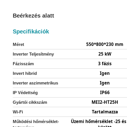
Beérkezés alatt
Specifikációk
550*800*230 mm
Méret
25 kW
Inverter Teljesítmény
3 fázis
Fázisszám
Igen
Invert hibrid
Igen
Inverter aszimmetrikus
IP66
IP Védettség
MEI2-HT25H
Gyártói cikkszám
Tartalmazza
Wi-Fi
Üzemi hőmérséklet -25 és
Működési hőmérséklet-