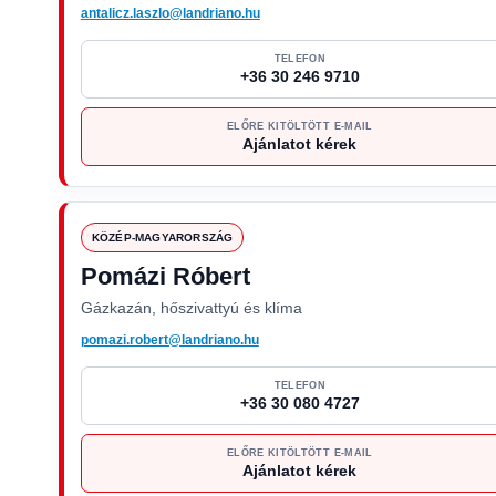
antalicz.laszlo@landriano.hu
TELEFON
+36 30 246 9710
ELŐRE KITÖLTÖTT E-MAIL
Ajánlatot kérek
KÖZÉP-MAGYARORSZÁG
Pomázi Róbert
Gázkazán, hőszivattyú és klíma
pomazi.robert@landriano.hu
TELEFON
+36 30 080 4727
ELŐRE KITÖLTÖTT E-MAIL
Ajánlatot kérek