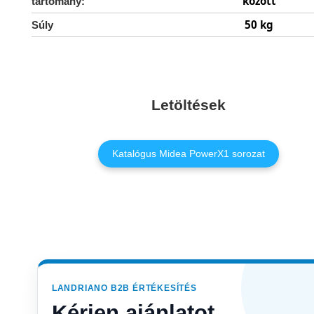
között
tartomány:
50 kg
Súly
Letöltések
Katalógus Midea PowerX1 sorozat
LANDRIANO B2B ÉRTÉKESÍTÉS
Kérjen ajánlatot