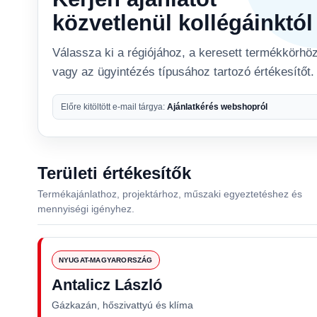
közvetlenül kollégáinktól
Válassza ki a régiójához, a keresett termékkörhö
vagy az ügyintézés típusához tartozó értékesítőt.
Előre kitöltött e-mail tárgya:
Ajánlatkérés webshopról
Területi értékesítők
Termékajánlathoz, projektárhoz, műszaki egyeztetéshez és
mennyiségi igényhez.
NYUGAT-MAGYARORSZÁG
Antalicz László
Gázkazán, hőszivattyú és klíma