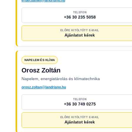
erdei.daniel@landriano.hu
TELEFON
+36 30 235 5058
ELŐRE KITÖLTÖTT E-MAIL
Ajánlatot kérek
NAPELEM ÉS KLÍMA
Orosz Zoltán
Napelem, energiatárolás és klímatechnika
orosz.zoltan@landriano.hu
TELEFON
+36 30 749 0275
ELŐRE KITÖLTÖTT E-MAIL
Ajánlatot kérek