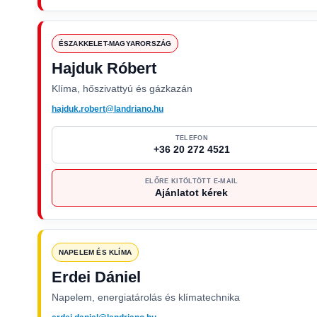
ÉSZAKKELET-MAGYARORSZÁG
Hajduk Róbert
Klíma, hőszivattyú és gázkazán
hajduk.robert@landriano.hu
TELEFON
+36 20 272 4521
ELŐRE KITÖLTÖTT E-MAIL
Ajánlatot kérek
NAPELEM ÉS KLÍMA
Erdei Dániel
Napelem, energiatárolás és klímatechnika